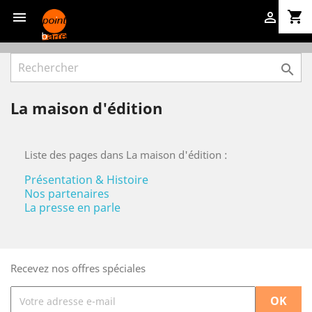
shopping_cart



La maison d'édition
Liste des pages dans La maison d'édition :
Présentation & Histoire
Nos partenaires
La presse en parle
Recevez nos offres spéciales