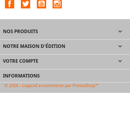
Facebook
Twitter
YouTube
Instagram
NOS PRODUITS

NOTRE MAISON D'ÉDITION

VOTRE COMPTE

INFORMATIONS
© 2026 - Logiciel e-commerce par PrestaShop™