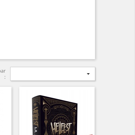
par

: