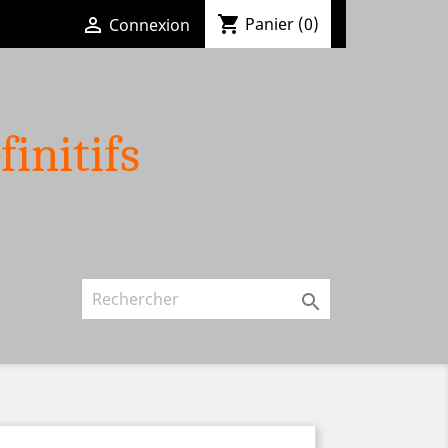
shopping_cart

Panier
(0)
Connexion
finitifs
