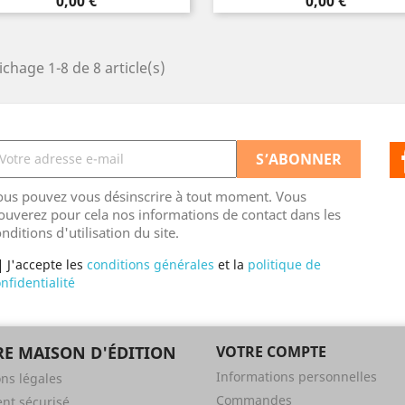
Prix
Prix
0,00 €
0,00 €
ichage 1-8 de 8 article(s)
ous pouvez vous désinscrire à tout moment. Vous
ouverez pour cela nos informations de contact dans les
nditions d'utilisation du site.
J'accepte les
conditions générales
et la
politique de
nfidentialité
E MAISON D'ÉDITION
VOTRE COMPTE
Informations personnelles
ns légales
Commandes
nt sécurisé