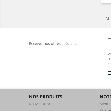
Aff
Recevez nos offres spéciales
V
tr
co
co
NOS PRODUITS
NOTR
Nouveaux produits
Mentio
Paieme