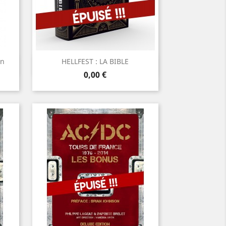
on
HELLFEST : LA BIBLE
Aperçu rapide

Prix
0,00 €